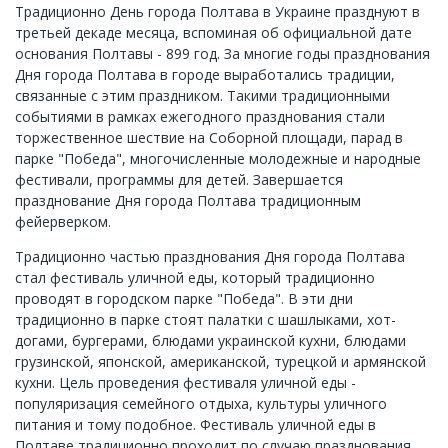
Традиционно День города Полтава в Украине празднуют в
третьей декаде месяца, вспоминая об официальной дате
основания Полтавы - 899 год. За многие годы празднования
Дня города Полтава в городе выработались традиции,
связанные с этим праздником. Такими традиционными
событиями в рамках ежегодного празднования стали
торжественное шествие на Соборной площади, парад в
парке "Победа", многочисленные молодежные и народные
фестивали, программы для детей. Завершается
празднование Дня города Полтава традиционным
фейерверком.
Традиционно частью празднования Дня города Полтава
стал фестиваль уличной еды, который традиционно
проводят в городском парке "Победа". В эти дни
традиционно в парке стоят палатки с шашлыками, хот-
догами, бургерами, блюдами украинской кухни, блюдами
грузинской, японской, американской, турецкой и армянской
кухни. Цель проведения фестиваля уличной еды -
популяризация семейного отдыха, культуры уличного
питания и тому подобное. Фестиваль уличной еды в
Полтаве традиционно проходит по случаю празднования