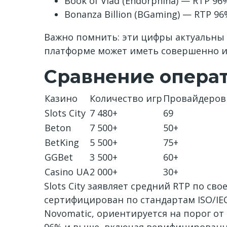
Book of Vlad (Endorphina) — RTP 96
Bonanza Billion (BGaming) — RTP 96
Важно помнить: эти цифры актуальны т
платформе может иметь совершенно и
Сравнение операт
Казино
Количество игр
Провайдеров
Slots City
7 480+
69
Beton
7 500+
50+
BetKing
5 500+
75+
GGBet
3 500+
60+
Casino UA
2 000+
30+
Slots City заявляет средний RTP по св
сертифицирован по стандартам ISO/IEC. 
Novomatic, ориентируется на порог от