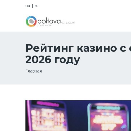
ua
|
ru
Рейтинг казино с
2026 году
Строка
Главная
навигации