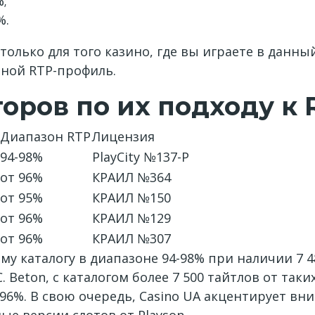
%;
%.
олько для того казино, где вы играете в данны
ной RTP-профиль.
оров по их подходу к 
Диапазон RTP
Лицензия
94-98%
PlayCity №137-Р
от 96%
КРАИЛ №364
от 95%
КРАИЛ №150
от 96%
КРАИЛ №129
от 96%
КРАИЛ №307
оему каталогу в диапазоне 94-98% при наличии 7 4
Beton, с каталогом более 7 500 тайтлов от таких 
 96%. В свою очередь, Casino UA акцентирует вн