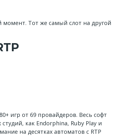
й момент. Тот же самый слот на другой
RTP
80+ игр от 69 провайдеров. Весь софт
студий, как Endorphina, Ruby Play и
имание на десятках автоматов с RTP