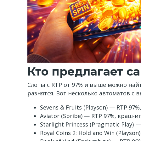
Кто предлагает с
Слоты с RTP от 97% и выше можно най
разнятся. Вот несколько автоматов с 
Sevens & Fruits (Playson) — RTP 97
Aviator (Spribe) — RTP 97%, краш-
Starlight Princess (Pragmatic Play)
Royal Coins 2: Hold and Win (Playson