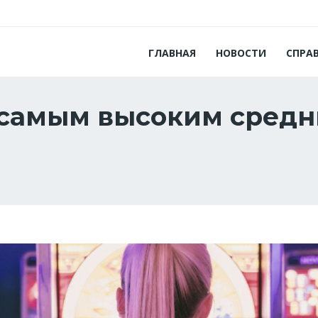
ГЛАВНАЯ
НОВОСТИ
СПРА
 самым высоким средн