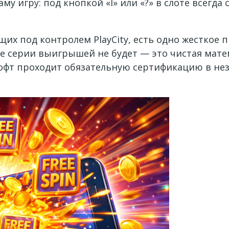
му игру: под кнопкой «I» или «?» в слоте всегда
х под контролем PlayCity, есть одно жесткое п
ле серии выигрышей не будет — это чистая мат
 софт проходит обязательную сертификацию в не