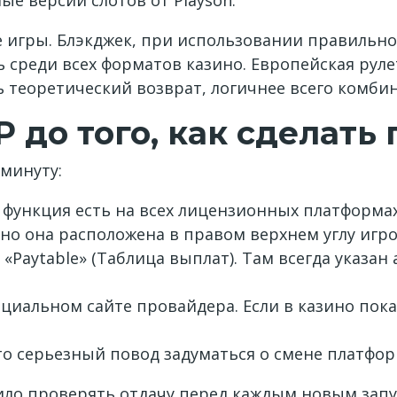
е версии слотов от Playson.
 игры. Блэкджек, при использовании правильной
 среди всех форматов казино. Европейская рулет
 теоретический возврат, логичнее всего комби
 до того, как сделать
минуту:
 функция есть на всех лицензионных платформах
чно она расположена в правом верхнем углу игро
«Paytable» (Таблица выплат). Там всегда указан
циальном сайте провайдера. Если в казино пока
то серьезный повод задуматься о смене платфо
ило проверять отдачу перед каждым новым запу