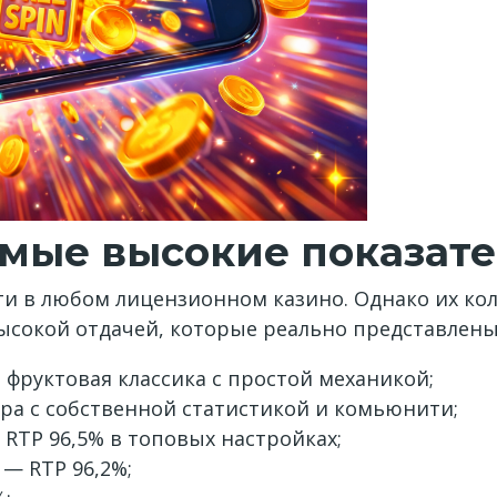
амые высокие показат
ти в любом лицензионном казино. Однако их кол
высокой отдачей, которые реально представлены
%, фруктовая классика с простой механикой;
игра с собственной статистикой и комьюнити;
 — RTP 96,5% в топовых настройках;
) — RTP 96,2%;