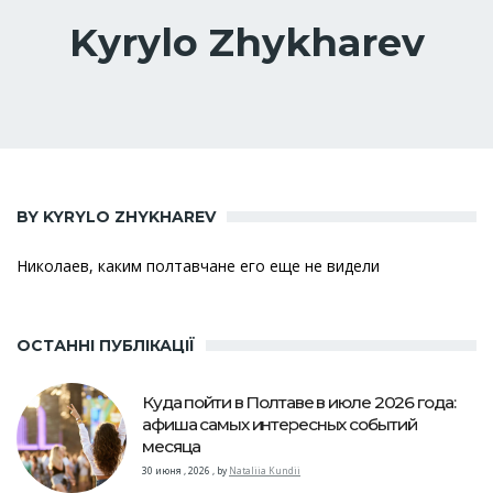
Kyrylo Zhykharev
BY KYRYLO ZHYKHAREV
Николаев, каким полтавчане его еще не видели
ОСТАННІ ПУБЛІКАЦІЇ
Куда пойти в Полтаве в июле 2026 года:
афиша самых интересных событий
месяца
30 июня , 2026
,
by
Nataliia Kundii