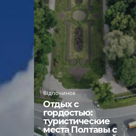
Відпочинок
Отдых с
гордостью:
туристические
места Полтавы с