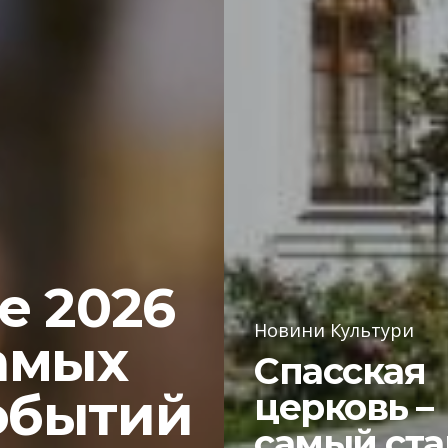
е 2026
Новини Культури
амых
Спасская
обытий
церковь –
самый ст