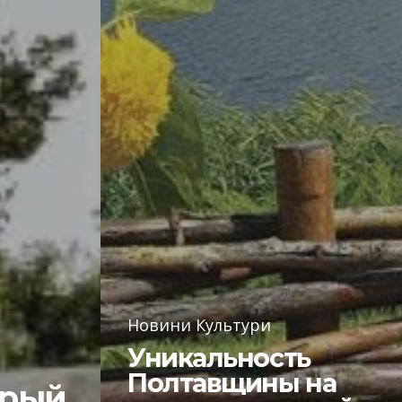
Новини Культури
Уникальность
Полтавщины на
арый