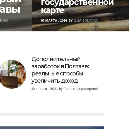
государственной
тавы
карте
SIURA
02 МАРТА , 2026, BY
LILIA SOLODKA
Дополнительный
заработок в Полтаве:
реальные способы
увеличить доход
30 апреля , 2026
,
by
Гость (не проверено)