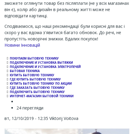
зможете оглянути товар без післяплати (не у всіх магазинах
він є), колір або дизайн в реальному житті може не
відповідати картинці.
Сподіваємося, що наші рекомендації були корисні для вас і
скоро у вас вдома з'явитися багато обновок. До речі, не
пропустіть новорічні знижки. Вдалих покупок!
Channel
Новини Інновацій
ПОКУПАЕМ БЫТОВУЮ ТЕХНИКУ
ПОДКЛЮЧЕНИЕ И УСТАНОВКА ВЫТЯЖКИ
ПОДКЛЮЧЕНИЕ И УСТАНОВКА ЭЛЕКТРОПЕЧЕЙ
БЫТОВАЯ ТЕХНИКА
КУПИТЬ БЫТОВУЮ ТЕХНИКУ
ГДЕ КУПИТЬ БЫТОВУЮ ТЕХНИКУ
КУПИТЬ БЫТОВУЮ ТЕХНИКУ ПО АКЦИИ
ГДЕ ЗАКАЗАТЬ БЫТОВУЮ ТЕХНИКУ
ПОДКЛЮЧИТЬ БЫТОВУЮ ТЕХНИКУ
ИНТЕРНЕТ-МАГАЗИН БЫТОВОЙ ТЕХНИКИ
24 перегляди
вт, 12/10/2019 - 12:35
Viktorij Voitova