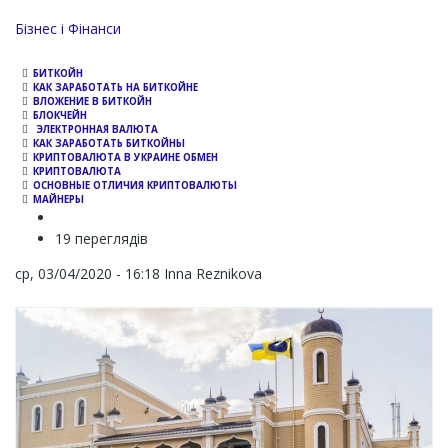
Channel
Бізнес і Фінанси
БИТКОЙН
КАК ЗАРАБОТАТЬ НА БИТКОЙНЕ
ВЛОЖЕНИЕ В БИТКОЙН
БЛОКЧЕЙН
ЭЛЕКТРОННАЯ ВАЛЮТА
КАК ЗАРАБОТАТЬ БИТКОЙНЫ
КРИПТОВАЛЮТА В УКРАИНЕ ОБМЕН
КРИПТОВАЛЮТА
ОСНОВНЫЕ ОТЛИЧИЯ КРИПТОВАЛЮТЫ
МАЙНЕРЫ
19 переглядів
ср, 03/04/2020 - 16:18
Inna Reznikova