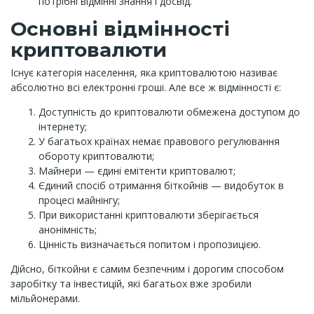
потрібні відмінні знання і досвід.
Основні відмінності
криптовалюти
Існує категорія населення, яка криптовалютою називає
абсолютно всі електронні гроші. Але все ж відмінності є:
Доступність до криптовалюти обмежена доступом до
інтернету;
У багатьох країнах немає правового регулювання
обороту криптовалюти;
Майнери — єдині емітенти криптовалют;
Єдиний спосіб отримання біткойнів — видобуток в
процесі майнінгу;
При використанні криптовалюти зберігається
анонімність;
Цінність визначається попитом і пропозицією.
Дійсно, біткойни є самим безпечним і дорогим способом
заробітку та інвестицій, які багатьох вже зробили
мільйонерами.