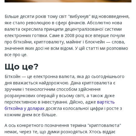
Більше десяти років тому світ "вибухнув" від нововведення,
яке стало революцією в сфері фінансів. Абсолютно нова
валюта окреслила принципи децентралізованої системи
електронних готівки. Саме в 2008 році все вперше почули
про біткойни, криптовалюту, майнінг і блокчейн — слова,
значення яких досі не всім відомі. У цій статті ми розповімо
все про це.
Що це?
Біткойн — це електронна валюта, яка до сьогоднішнього
дня вважається найдорожчою. Дана криптовалюта є
зручним і технологічним способом здійснення
розрахункових операцій у всьому світі, а також дуже
перспективною в інвестуванні. Дійсно, адже
вартість
біткойна у доларах
досягла колосальної цифри і росте з
кожним днем все більше.
А ось конкретного позначення терміна "криптовалюта"
немає, через те, що думки розходяться. Хтось віддає