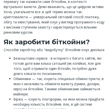
перевагу так називати саме біткойни, в контексті
віртуальної валюти. Деякі вважають, що це цифрові активи.
Хоча, узагальнити все ж цей термін можна так:
криптовалюта — універсальний світовий спосіб платежу,
обігу та інвестування, який існує у вигляді програмного коду
з високим ступенем захисту і характеризується вільним
ринковим курсом.
Як заробити біткойни?
Способів заробітку або "видобутку" біткойнів існує декілька:
Безкоштовні сервіси - в інтернеті є багато сайтів, які
готові дати вам кілька сатошей (як копійки). Але для
того, щоб отримати один біткойн, потрібно дуже
довго клікати по посиланнях;
Обмінники — так, існують спеціальні обмінні пункти, в
яких є можливість обміняти валюту (гривні, долари,
євро) на біткойни. Такими обмінниками займаються
майнери;
Біржа — існують платформи, на яких можна придбати
необхідну кількість біткойнів. Але, в цій системі