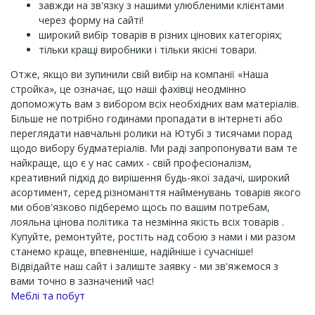
завжди на зв'язку з нашими улюбленими клієнтами
через форму на сайті!
широкий вибір товарів в різних цінових категоріях;
тільки кращі виробники і тільки якісні товари.
Отже, якщо ви зупинили свій вибір на компанії «Наша
стройка», це означає, що наші фахівці неодмінно
допоможуть вам з вибором всіх необхідних вам матеріалів.
Більше не потрібно годинами пропадати в інтернеті або
переглядати навчальні ролики на Ютубі з тисячами порад
щодо вибору будматеріалів. Ми раді запропонувати вам те
найкраще, що є у нас самих - свій професіоналізм,
креативний підхід до вирішення будь-якої задачі, широкий
асортимент, серед різноманіття найменувань товарів якого
ми обов'язково підберемо щось по вашим потребам,
лояльна цінова політика та незмінна якість всіх товарів .
Купуйте, ремонтуйте, ростіть над собою з нами і ми разом
станемо краще, впевненіше, надійніше і сучасніше!
Відвідайте наш сайт і залиште заявку - ми зв'яжемося з
вами точно в зазначений час!
Channel
Меблі та побут