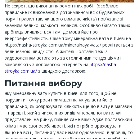
Не секрет, що виконання ремонтних робіт (особливо
правильне їх виконання з дотриманням всіх будівельних
норм і правил так, як цього вимагає якість) пов'язане зі
знанням великої кількості нюансів. Особливо багато таких
дрібниць виявляється там, де мова йде про
енергоефективність. Саме тому мінеральна вата в Києві на
https://nasha-stroyka.com.ua/mineralnaya-vata/ розлітається з
величезною швидкістю. А жителі Полтави теж із
задоволенням встигають за столичними тенденціями і
замовляють з допомогою Інтернету на
https://nasha-
stroyka.com.ua/
з швидкою доставкою.
Питання вибору
Яку мінеральну вату купити в Києві для того, щоб не
порушити точку роси приміщення, як укласти його
правильно, як розрахувати кількість ще до візиту в магазин
і, нарешті, який з численних видів мінеральної вати, які
представлені на ринку, підійде саме вам? Адже полтавський
клімат має свої особливості, які потрібно враховувати.
Якщо на всі ці питання у вас немає однозначної відповіді, то
це означає тільки одне - вам абсолютно точно необхідна