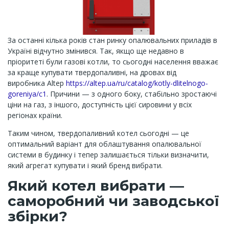
За останні кілька років стан ринку опалювальних приладів в
Україні відчутно змінився. Так, якщо ще недавно в
пріоритеті були газові котли, то сьогодні населення вважає
за краще купувати твердопаливні, на дровах від
виробника Altep
https://altep.ua/ru/catalog/kotly-dlitelnogo-
goreniya/c1
. Причини — з одного боку, стабільно зростаючі
ціни на газ, з іншого, доступність цієї сировини у всіх
регіонах країни.
Таким чином, твердопаливний котел сьогодні — це
оптимальний варіант для облаштування опалювальної
системи в будинку і тепер залишається тільки визначити,
який агрегат купувати і який бренд вибрати.
Який котел вибрати —
саморобний чи заводської
збірки?