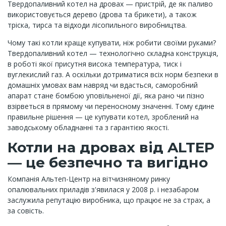
Твердопаливний котел на дровах — пристрій, де як паливо
використовується дерево (дрова та брикети), а також
тріска, тирса та відходи лісопильного виробництва.
Чому такі котли краще купувати, ніж робити своїми руками?
Твердопаливний котел — технологічно складна конструкція,
в роботі якої присутня висока температура, тиск і
вуглекислий газ. А оскільки дотриматися всіх норм безпеки в
домашніх умовах вам навряд чи вдасться, саморобний
апарат стане бомбою уповільненої дії, яка рано чи пізно
взірветься в прямому чи переносному значенні. Тому єдине
правильне рішення — це купувати котел, зроблений на
заводському обладнанні та з гарантією якості.
Котли на дровах від ALTEP
— це безпечно та вигідно
Компанія Альтеп-Центр на вітчизняному ринку
опалювальних приладів з'явилася у 2008 р. і незабаром
заслужила репутацію виробника, що працює не за страх, а
за совість.