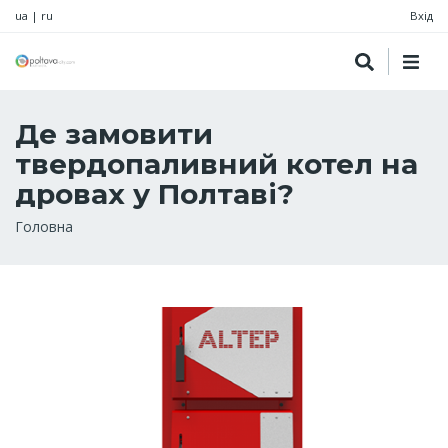
ua
|
ru
Вхід
Де замовити
твердопаливний котел на
дровах у Полтаві?
Рядок
Головна
навіґації