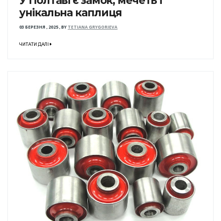
У Полтаві є замок, мечеть і
унікальна каплиця
03 БЕРЕЗНЯ , 2025
,
BY
TETIANA GRYGORIEVA
ЧИТАТИ ДАЛІ