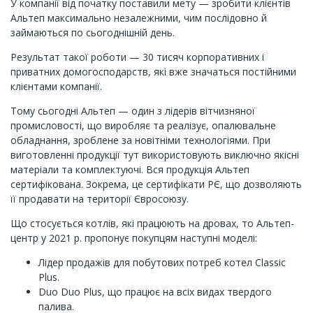
У компанії від початку поставили мету — зробити клієнтів
Альтеп максимально незалежними, чим послідовно й
займаються по сьогоднішній день.
Результат такої роботи — 30 тисяч корпоративних і
приватних домогосподарств, які вже значаться постійними
клієнтами компанії.
Тому сьогодні Альтеп — один з лідерів вітчизняної
промисловості, що виробляє та реалізує, опалювальне
обладнання, зроблене за новітніми технологіями. При
виготовленні продукції тут використовують виключно якісні
матеріали та комплектуючі. Вся продукція Альтеп
сертифікована. Зокрема, це сертифікати РЄ, що дозволяють
її продавати на території Євросоюзу.
Що стосується котлів, які працюють на дровах, то Альтеп-
центр у 2021 р. пропонує покупцям наступні моделі:
Лідер продажів для побутових потреб котел Classic
Plus.
Duo Duo Plus, що працює на всіх видах твердого
палива.