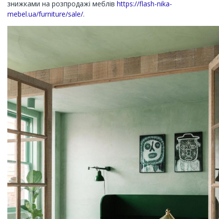
знижками на розпродажі меблів
https://flash-nika-
mebel.ua/furniture/sale/
.