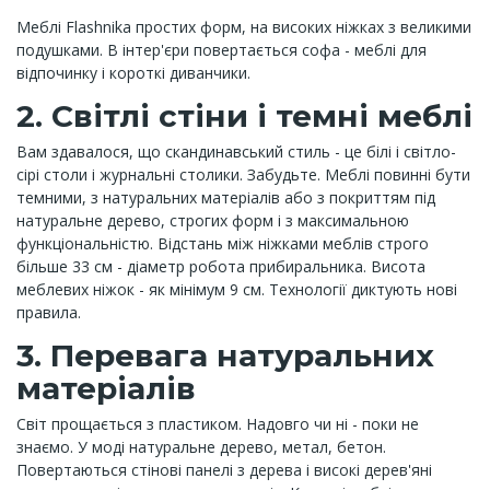
Меблі Flashnika простих форм, на високих ніжках з великими
подушками. В інтер'єри повертається софа - меблі для
відпочинку і короткі диванчики.
2. Світлі стіни і темні меблі
Вам здавалося, що скандинавський стиль - це білі і світло-
сірі столи і журнальні столики. Забудьте. Меблі повинні бути
темними, з натуральних матеріалів або з покриттям під
натуральне дерево, строгих форм і з максимальною
функціональністю. Відстань між ніжками меблів строго
більше 33 см - діаметр робота прибиральника. Висота
меблевих ніжок - як мінімум 9 см. Технології диктують нові
правила.
3. Перевага натуральних
матеріалів
Світ прощається з пластиком. Надовго чи ні - поки не
знаємо. У моді натуральне дерево, метал, бетон.
Повертаються стінові панелі з дерева і високі дерев'яні