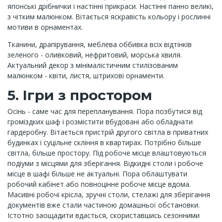
японські дрібнички і настінні прикраси. Настінні панно великі,
з чітким малюнком. Вітається яскравість кольору і рослинні
мотиви в орнаментах.
Тканини, драпірування, меблева оббивка всіх відтінків
зеленого - оливковий, нефритовий, морська хвиля.
Актуальний декор з мінімалістичним стилізованим
малюнком - квіти, листя, штрихові орнаменти.
5. Ігри з простором
Осінь - саме час для перепланування. Пора позбутися від
громіздких шаф і розмістити вбудовані або обладнати
гардеробну. Вітається пристрій другого світла в приватних
будинках і суцільне скління в квартирах. Потрібно більше
світла, більше простору. Під робоче місце влаштовуються
подіуми з місцями для зберігання. Відкидні столи і робоче
місце в шафі більше не актуальні. Пора облаштувати
робочий кабінет або повноцінне робоче місце вдома.
Масивні робочі крісла, зручні столи, стелажі для зберігання
документів вже стали частиною домашньої обстановки.
Істотно заощадити вдасться, скориставшись сезонними