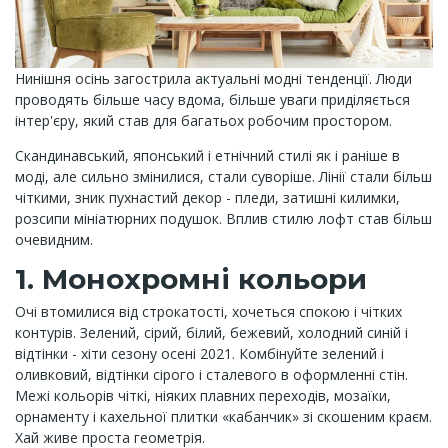
Нинішня осінь загострила актуальні модні тенденції. Люди
проводять більше часу вдома, більше уваги приділяється
інтер'єру, який став для багатьох робочим простором.
Скандинавський, японський і етнічний стилі як і раніше в
моді, але сильно змінилися, стали суворіше. Лінії стали більш
чіткими, зник пухнастий декор - пледи, затишні килимки,
розсипи мініатюрних подушок. Вплив стилю лофт став більш
очевидним.
1. Монохромні кольори
Очі втомилися від строкатості, хочеться спокою і чітких
контурів. Зелений, сірий, білий, бежевий, холодний синій і
відтінки - хіти сезону осені 2021. Комбінуйте зелений і
оливковий, відтінки сірого і сталевого в оформленні стін.
Межі кольорів чіткі, ніяких плавних переходів, мозаїки,
орнаменту і кахельної плитки «кабанчик» зі скошеним краєм.
Хай живе проста геометрія.