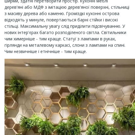
ширми, здатні перетворити простір. Кухонні меблі
дерев'яні або МДФ з імітацією дерев'яної поверхні, стільниці
з масиву дерева або каменю. Громіздкі кухонні острова
відходять у минуле, повертаються барні стійки і високі
стільці. Максимальну увагу слід приділити підсвічуванню. У
нових інтер'єрах багато розподіленого світла. Світильники
чим химерніше - тим краще. Статуї з лампами в руках,
гірлянди на металевому каркасі, слони з лампами на спині.
Чим незвичніше і етнічніше - тим краще.