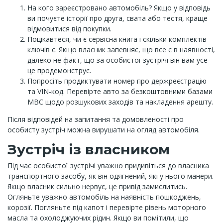
На кого зареєстровано автомобіль? Якщо у відповідь
ви почуєте історії про друга, свата або тестя, краще
відмовитися від покупки.
Поцікавтеся, чи є сервісна книга і скільки комплектів
ключів є. Якщо власник запевняє, що все є в наявності,
далеко не факт, що за особистої зустрічі він вам усе
це продемонструє.
Попросіть продиктувати номер про держреєстрацію
та VIN-код. Перевірте авто за безкоштовними базами
МВС щодо розшукових заходів та накладення арешту.
Після відповідей на запитання та домовленості про
особисту зустріч можна вирушати на огляд автомобіля.
Зустріч із власником
Під час особистої зустрічі уважно придивіться до власника
транспортного засобу, як він одягнений, які у нього манери.
Якщо власник сильно нервує, це привід замислитись.
Огляньте уважно автомобіль на наявність пошкоджень,
корозії. Погляньте під капот і перевірте рівень моторного
масла та охолоджуючих рідин. Якщо ви помітили, що