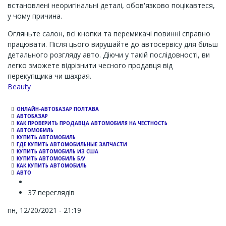
встановлені неоригінальні деталі, обов'язково поцікавтеся,
у чому причина.
Огляньте салон, всі кнопки та перемикачі повинні справно
працювати. Після цього вирушайте до автосервісу для більш
детального розгляду авто. Діючи у такій послідовності, ви
легко зможете відрізнити чесного продавця від
перекупщика чи шахрая.
Channel
Beauty
ОНЛАЙН-АВТОБАЗАР ПОЛТАВА
АВТОБАЗАР
КАК ПРОВЕРИТЬ ПРОДАВЦА АВТОМОБИЛЯ НА ЧЕСТНОСТЬ
АВТОМОБИЛЬ
КУПИТЬ АВТОМОБИЛЬ
ГДЕ КУПИТЬ АВТОМОБИЛЬНЫЕ ЗАПЧАСТИ
КУПИТЬ АВТОМОБИЛЬ ИЗ США
КУПИТЬ АВТОМОБИЛЬ Б/У
КАК КУПИТЬ АВТОМОБИЛЬ
АВТО
37 переглядів
пн, 12/20/2021 - 21:19