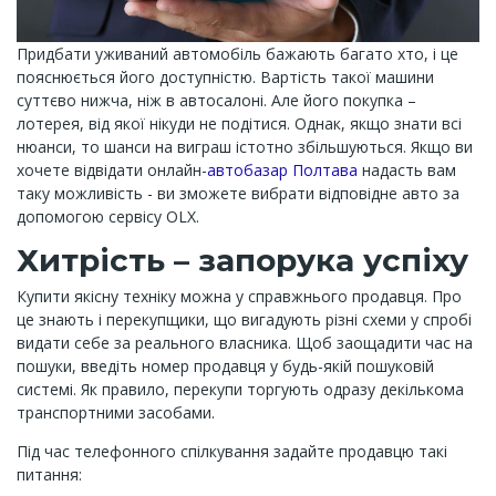
Придбати уживаний автомобіль бажають багато хто, і це
пояснюється його доступністю. Вартість такої машини
суттєво нижча, ніж в автосалоні. Але його покупка –
лотерея, від якої нікуди не подітися. Однак, якщо знати всі
нюанси, то шанси на виграш істотно збільшуються. Якщо ви
хочете відвідати онлайн-
автобазар Полтава
надасть вам
таку можливість - ви зможете вибрати відповідне авто за
допомогою сервісу OLX.
Хитрість – запорука успіху
Купити якісну техніку можна у справжнього продавця. Про
це знають і перекупщики, що вигадують різні схеми у спробі
видати себе за реального власника. Щоб заощадити час на
пошуки, введіть номер продавця у будь-якій пошуковій
системі. Як правило, перекупи торгують одразу декількома
транспортними засобами.
Під час телефонного спілкування задайте продавцю такі
питання: