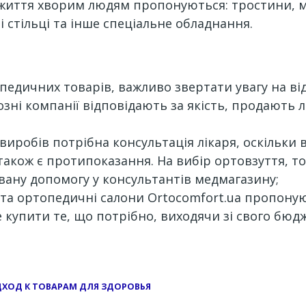
життя хворим людям пропонуються: тростини, м
і стільці та інше спеціальне обладнання.
дичних товарів, важливо звертати увагу на відг
йозні компанії відповідають за якість, продають
робів потрібна консультація лікаря, оскільки 
також є протипоказання. На вибір ортовзуття, то
вану допомогу у консультантів медмагазину;
ії та ортопедичні салони Ortocomfort.ua пропон
 купити те, що потрібно, виходячи зі свого бюдж
ДХОД К ТОВАРАМ ДЛЯ ЗДОРОВЬЯ