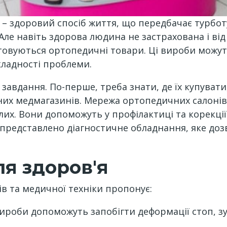
ті – здоровий спосіб життя, що передбачає турбот
. Але навіть здорова людина не застрахована і в
товуються ортопедичні товари. Ці вироби можу
кладності проблеми.
е завдання. По-перше, треба знати, де їх купува
ваних медмагазинів. Мережа ортопедичних салоні
лих. Вони допоможуть у профілактиці та корекції
ж представлено діагностичне обладнання, яке до
ля здоров'я
в та медичної техніки пропонує:
і вироби допоможуть запобігти деформації стоп, 