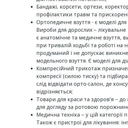
Бандажі, корсети, ортези, коректо
профілактики травм та прискоренн
Ортопедичне взуття - є моделі дл
Вироби для дорослих – лікувальне
є анатомічне та медичне взуття, 
при тривалій ходьбі та роботі на 
продуманий і не допускає виникне
модельного взуття. Є моделі для д
Компресійний трикотаж призначен
компресії (силою тиску) та підбир
слід відвідати орто-салон, де кон
відрізняється;
Товари для краси та здоров'я – до
для догляду за ротовою порожнино
Медична техніка – у цій категорії
Також є пристрої для лікування: і