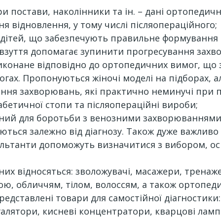
ри постави, наколінники та ін. – дані ортопеди
я відновлення, у тому числі післяопераційного;
я дітей, що забезпечують правильне формуванн
 взуття допомагає зупинити прогресування захво
виконане відповідно до ортопедичних вимог, щ
ногах. Пропонуються жіночі моделі на підборах, 
ння захворювань, які практично неминучі при п
іабетичної стопи та післяопераційні вироби;
ий для боротьби з венозними захворюваннями. 
аються залежно від діагнозу. Також дуже важливо
сультанти допоможуть визначитися з вибором, ос
 них відносяться: зволожувачі, масажери, трена
ю, обличчям, тілом, волоссям, а також ортопеди
 представлені товари для самостійної діагности
нгалятори, кисневі концентратори, кварцові ламп