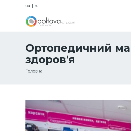
ua
|
ru
Ортопедичний мага
здоров'я
Рядок
Головна
навіґації