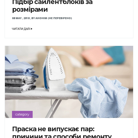
Підбір сайлентблоків за
розмірами
08 MAY , 2018
,
BY
АНОНІМ (НЕ ПЕРЕВІРЕНО)
ЧИТАТИ ДАЛІ
category
Праска не випускає пар:
причини та способи ремонту