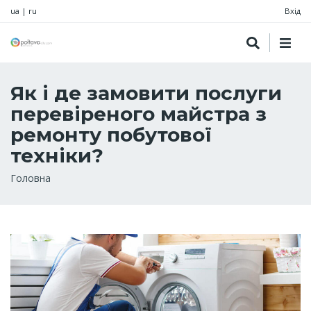
ua
|
ru
Вхід
Як і де замовити послуги
перевіреного майстра з
ремонту побутової
техніки?
Рядок
Головна
навіґації