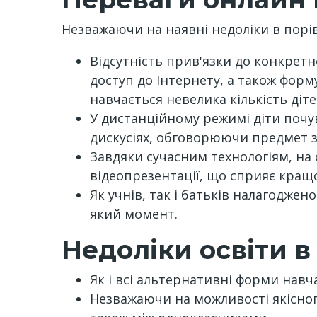
Незважаючи на наявні недоліки в порі
Відсутність прив'язки до конкретн
доступ до Інтернету, а також форму
навчається невелика кількість діте
У дистанційному режимі діти почув
дискусіях, обговорюючи предмет з
Завдяки сучасним технологіям, на
відеопрезентації, що сприяє кращ
Як учнів, так і батьків налагоджен
який момент.
Недоліки освіти в
Як і всі альтернативні форми нав
Незважаючи на можливості якісного