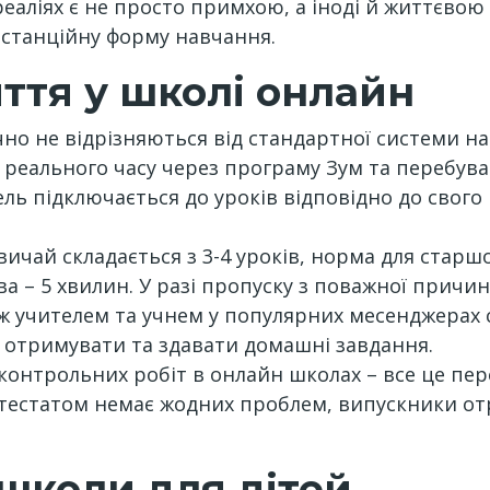
еаліях є не просто примхою, а іноді й життєвою
дистанційну форму навчання.
ття у школі онлайн
чно не відрізняються від стандартної системи на
реального часу через програму Зум та перебуваю
ль підключається до уроків відповідно до свого 
ичай складається з 3-4 уроків, норма для старшо
ва – 5 хвилин. У разі пропуску з поважної причин
іж учителем та учнем у популярних месенджерах
 отримувати та здавати домашні завдання.
онтрольних робіт в онлайн школах – все це пер
 атестатом немає жодних проблем, випускники 
школи для дітей