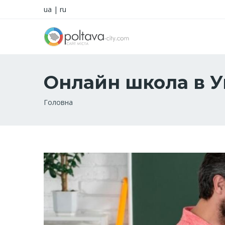
ua
|
ru
Онлайн школа в Ук
Рядок
Головна
навіґації