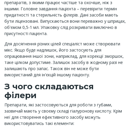
препаратів, з якими працює частіше та охочіше, ніж з
іншими. Головне завдання пацієнта – перевірити термін
придатності та стерильність філерів. Дані засоби мають
бути ліцензовані. Випускаються вони переважно у шприцах,
об'ємом 0,5-1 мл. Упаковку слід розкривати виключно в
присутності пацієнта.
Для досягнення різних цілей спеціаліст може створювати
мікс. Якщо буде надлишок, його застосують для
опрацювання іншої зони, наприклад, для корекції зморшок,
таке цілком допустиме. Залишок засобу в жодному разі не
залишають про запас. Також він не може бути
використаний для ін'єкцій іншому пацієнту.
З чого складаються
філери
Препарати, які застосовуються для роботи з губами,
зазвичай мають у своєму складі гіалуронову кислоту. Крім
неї для створення ефективного засобу можуть
використовуватись такі елементи: