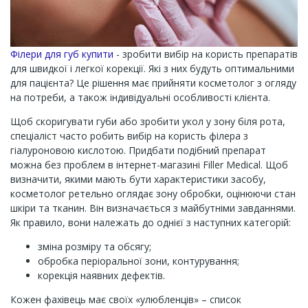
Філери для губ купити
- зробити вибір на користь препаратів
для швидкої і легкої корекції. Які з них будуть оптимальними
для пацієнта? Це рішення має прийняти косметолог з огляду
на потреби, а також індивідуальні особливості клієнта.
Щоб скоригувати губи або зробити укол у зону біля рота,
спеціаліст часто робить вибір на користь філера з
гіалуроновою кислотою. Придбати подібний препарат
можна без проблем в інтернет-магазині Filler Medical. Щоб
визначити, якими мають бути характеристики засобу,
косметолог ретельно оглядає зону обробки, оцінюючи стан
шкіри та тканин. Він визначається з майбутніми завданнями.
Як правило, вони належать до однієї з наступних категорій:
зміна розміру та обсягу;
обробка періоральної зони, контурування;
корекція наявних дефектів.
Кожен фахівець має своїх «улюбленців» – список