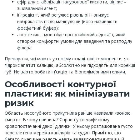
ефір для стабілізації гіалуронової кислоти, він же –
зшивальний агент;
інгредієнт, який регулює рівень рН і знижує
набряклість після маніпуляцій (його називають
фосфатний буфер);
анестетик – мова йде про знайомий лідокаїн, який
створює комфортні умови для введення та розподілу
філера.
Препарати, які мають у своєму складі такі компоненти, як
гідроксіапатит кальцію, абсолютно не підходять для корекції
губ. Не варто робити ін'єкцію та біополімерними гелями.
Особливості контурної
пластики: як мінімізувати
ризик
Область носогубного трикутника раніше називали «зоною
смерті». В чому причина? Справа у специфічному
кровопостачанні даної ділянки. У ньому розташована густо
переплетена мережа капілярів та судин. Примітно, що
багато лікарів не радять навіть видавлювати вугрі в цій