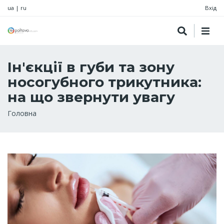
ua
|
ru
Вхід
Ін'єкції в губи та зону
носогубного трикутника:
на що звернути увагу
Рядок
Головна
навіґації