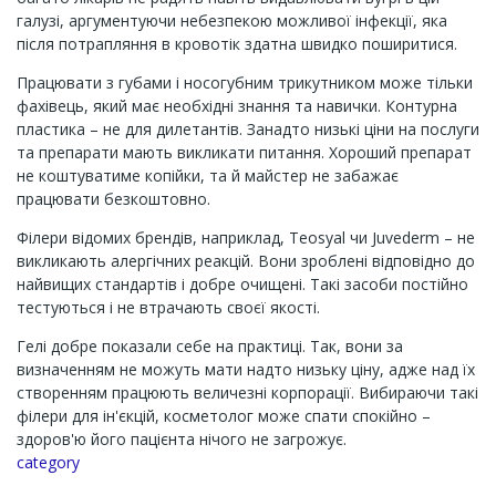
галузі, аргументуючи небезпекою можливої інфекції, яка
після потрапляння в кровотік здатна швидко поширитися.
Працювати з губами і носогубним трикутником може тільки
фахівець, який має необхідні знання та навички. Контурна
пластика – не для дилетантів. Занадто низькі ціни на послуги
та препарати мають викликати питання. Хороший препарат
не коштуватиме копійки, та й майстер не забажає
працювати безкоштовно.
Філери відомих брендів, наприклад, Teosyal чи Juvederm – не
викликають алергічних реакцій. Вони зроблені відповідно до
найвищих стандартів і добре очищені. Такі засоби постійно
тестуються і не втрачають своєї якості.
Гелі добре показали себе на практиці. Так, вони за
визначенням не можуть мати надто низьку ціну, адже над їх
створенням працюють величезні корпорації. Вибираючи такі
філери для ін'єкцій, косметолог може спати спокійно –
здоров'ю його пацієнта нічого не загрожує.
Channel
category