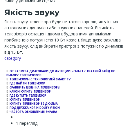
лише у динамічних сценах.
Якість звуку
Якість звуку телевізора буде не такою гарною, як у інших
автономних динаміків або звукових панелей. Більшість
телевізорів оснащені двома вбудованими динаміками
приблизною потужністю 10 Вт кожен. Якщо дуже важлива
якість звуку, слід вибирати пристрої з потужністю динаміків
від 15 Вт.
Channel
category
ОТ РАЗМЕРА ДИАГОНАЛИ ДО ФУНКЦИИ «СМАРТ»: КРАТКИЙ ГАЙД ПО
ВЫБОРУ ТЕЛЕВИЗОРОВ
ТЕЛЕВИЗОРЫ С ТЕХНОЛОГИЕЙ SMART TV
ГДЕ НАЙТИ ТЕЛЕВИЗОР
СРАВНИТЬ ЦЕНЫ НА ТЕЛЕВИЗОРЫ
КАКОЙ КУПИТЬ ТЕЛЕВИЗОР
ГДЕ КУПИТЬ ТЕЛЕВИЗОР
КУПИТЬ ТЕЛЕВИЗОР
КУПИТЬ ТЕЛЕВИЗОР 32 ДЮЙМА
ПОДДЕРЖКА HDR И DOLBY VISION
ЧАСТОТА ОБНОВЛЕНИЯ ЭКРАНА
1 перегляд