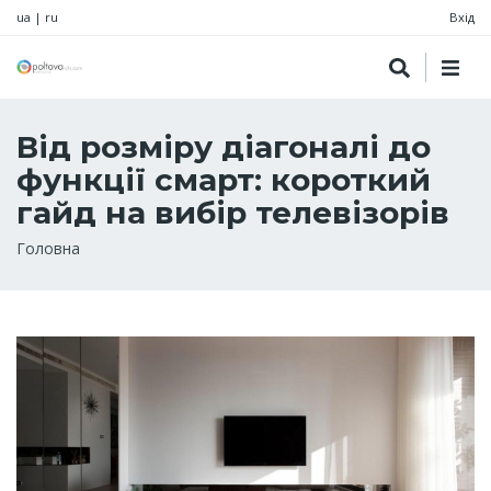
ua
|
ru
Вхід
Від розміру діагоналі до
функції смарт: короткий
гайд на вибір телевізорів
Рядок
Головна
навіґації