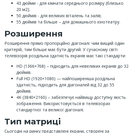
43 дюйми - для кімнати середнього розміру (близько
20 м2);
50 дюймів - для великих віталень та залів;
55 дюймів та більше – для домашнього кінотеатру.
Розширення
Розширення прямо пропорційно діагоналі: чим вищий один
критерій, тим більше має бути другий. У сучасному світі
телевізорів роздільна здатність екранів має такі стандарти:
HD (1366×768) – підходить для невеликих екранів до 32
дюймів.
Full HD (1920×1080) — найпоширеніша роздільна
здатність, підходить для діагоналей від 32 до 55
дюймів.
4K (3840×2160) – забезпечує найвищу доступну якість
зображення. Використовується в телевізорах
стандартної та великої діагоналі.
Тип матриці
Сьогодні на ринку представлені екрани, створені за