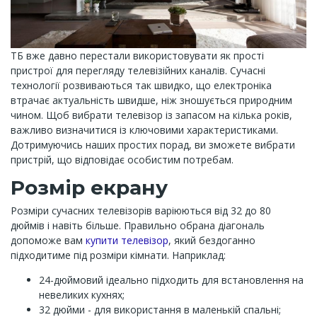
ТБ вже давно перестали використовувати як прості
пристрої для перегляду телевізійних каналів. Сучасні
технології розвиваються так швидко, що електроніка
втрачає актуальність швидше, ніж зношується природним
чином. Щоб вибрати телевізор із запасом на кілька років,
важливо визначитися із ключовими характеристиками.
Дотримуючись наших простих порад, ви зможете вибрати
пристрій, що відповідає особистим потребам.
Розмір екрану
Розміри сучасних телевізорів варіюються від 32 до 80
дюймів і навіть більше. Правильно обрана діагональ
допоможе вам
купити телевізор
, який бездоганно
підходитиме під розміри кімнати. Наприклад:
24-дюймовий ідеально підходить для встановлення на
невеликих кухнях;
32 дюйми - для використання в маленькій спальні;