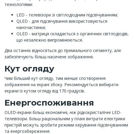
технологіями:
LED - телевізори зі світлодіодним підсвічуванням;
QLED - для підсвічування використовуються
наночастинки;
OLED - матриця складається з органічних світлодіодів,
що незалежно випромінюються.
Два останніх відносяться до преміального сегменту, але
забезпечують більш насичене зображення.
Кут огляду
Чим більший кут огляду, тим менше спотворення
зображення на екрані збоку. Рекомендується вибирати
екрани із кутом огляду від 170 градусів.
Енергоспоживання
OLED-екрани більш економічні, ніж рідкокристалічні LED-
телевізори. Більш раціональним у плані витрати електрики
пристрій можуть зробити режими керування підсвічуванням
та енергозбереження.