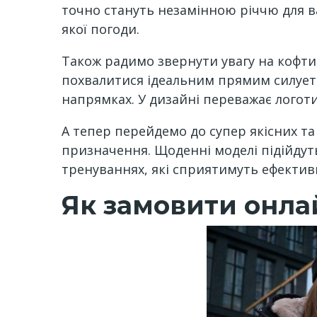
точно стануть незамінною річчю для ва
якої погоди.
Також радимо звернути увагу на кофти з
похвалитися ідеальним прямим силуето
напрямках. У дизайні переважає логоти
А тепер перейдемо до супер якісних т
призначення. Щоденні моделі підійдуть
тренуваннях, які сприятимуть ефективн
Як замовити онла