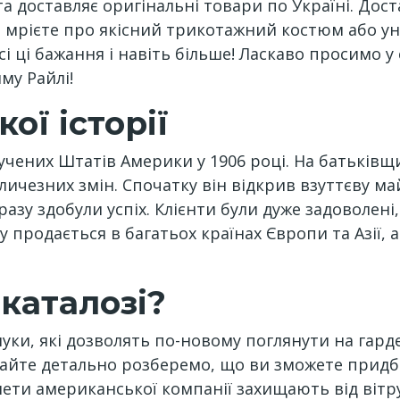
та доставляє оригінальні товари по Україні. До
и мрієте про якісний трикотажний костюм або ун
 ці бажання і навіть більше! Ласкаво просимо у с
му Райлі!
ої історії
чених Штатів Америки у 1906 році. На батьківщині
ичезних змін. Спочатку він відкрив взуттєву ма
разу здобули успіх. Клієнти були дуже задоволені
 продається в багатьох країнах Європи та Азії, а
 каталозі?
луки, які дозволять по-новому поглянути на гар
айте детально розберемо, що ви зможете придба
илети американської компанії захищають від віт