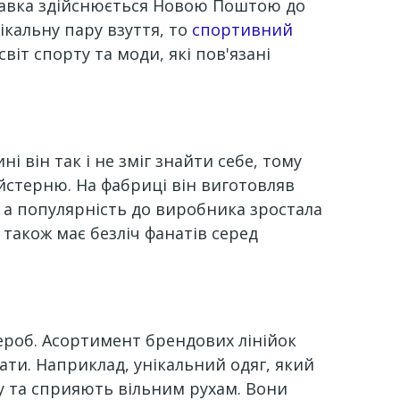
ставка здійснюється Новою Поштою до
ікальну пару взуття, то
спортивний
віт спорту та моди, які пов'язані
 він так і не зміг знайти себе, тому
йстерню. На фабриці він виготовляв
, а популярність до виробника зростала
 також має безліч фанатів серед
дероб. Асортимент брендових лінійок
ти. Наприклад, унікальний одяг, який
ру та сприяють вільним рухам. Вони