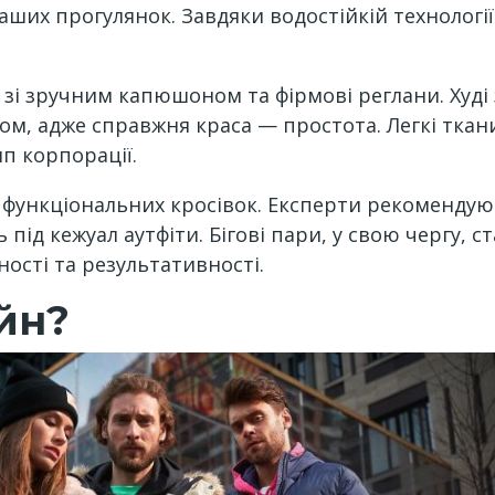
ших прогулянок. Завдяки водостійкій технології
і зручним капюшоном та фірмові реглани. Худі з 
м, адже справжня краса — простота. Легкі ткани
п корпорації.
а функціональних кросівок. Експерти рекомендую
 під кежуал аутфіти. Бігові пари, у свою чергу,
ості та результативності.
йн?