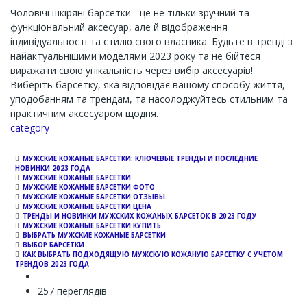
Чоловічі шкіряні барсетки - це не тільки зручний та
функціональний аксесуар, але й відображення
індивідуальності та стилю свого власника. Будьте в тренді з
найактуальнішими моделями 2023 року та не бійтеся
виражати свою унікальність через вибір аксесуарів!
Виберіть барсетку, яка відповідає вашому способу життя,
уподобанням та трендам, та насолоджуйтесь стильним та
практичним аксесуаром щодня.
Channel
category
МУЖСКИЕ КОЖАНЫЕ БАРСЕТКИ: КЛЮЧЕВЫЕ ТРЕНДЫ И ПОСЛЕДНИЕ
НОВИНКИ 2023 ГОДА
МУЖСКИЕ КОЖАНЫЕ БАРСЕТКИ
МУЖСКИЕ КОЖАНЫЕ БАРСЕТКИ ФОТО
МУЖСКИЕ КОЖАНЫЕ БАРСЕТКИ ОТЗЫВЫ
МУЖСКИЕ КОЖАНЫЕ БАРСЕТКИ ЦЕНА
ТРЕНДЫ И НОВИНКИ МУЖСКИХ КОЖАНЫХ БАРСЕТОК В 2023 ГОДУ
МУЖСКИЕ КОЖАНЫЕ БАРСЕТКИ КУПИТЬ
ВЫБРАТЬ МУЖСКИЕ КОЖАНЫЕ БАРСЕТКИ
ВЫБОР БАРСЕТКИ
КАК ВЫБРАТЬ ПОДХОДЯЩУЮ МУЖСКУЮ КОЖАНУЮ БАРСЕТКУ С УЧЕТОМ
ТРЕНДОВ 2023 ГОДА
257 переглядів