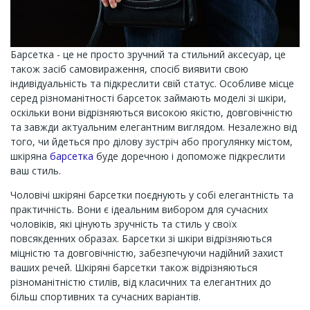
Барсетка - це не просто зручний та стильний аксесуар, це
також засіб самовираження, спосіб виявити свою
індивідуальність та підкреслити свій статус. Особливе місце
серед різноманітності барсеток займають моделі зі шкіри,
оскільки вони відрізняються високою якістю, довговічністю
та завжди актуальним елегантним виглядом. Незалежно від
того, чи йдеться про ділову зустріч або прогулянку містом,
шкіряна
барсетка
буде доречною і допоможе підкреслити
ваш стиль.
Чоловічі шкіряні барсетки поєднують у собі елегантність та
практичність. Вони є ідеальним вибором для сучасних
чоловіків, які цінують зручність та стиль у своїх
повсякденних образах. Барсетки зі шкіри відрізняються
міцністю та довговічністю, забезпечуючи надійний захист
ваших речей. Шкіряні барсетки також відрізняються
різноманітністю стилів, від класичних та елегантних до
більш спортивних та сучасних варіантів.