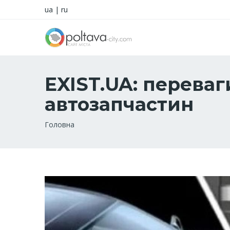
ua
|
ru
EXIST.UA: переваг
автозапчастин
Рядок
Головна
навіґації