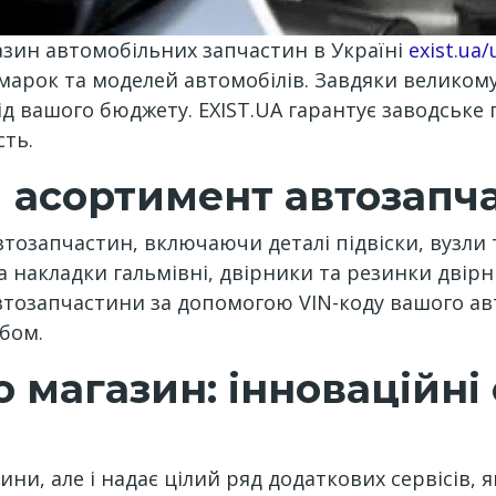
азин автомобільних запчастин в Україні
exist.ua/
марок та моделей автомобілів. Завдяки великому
від вашого бюджету. EXIST.UA гарантує заводськ
сть.
й асортимент автозапч
тозапчастин, включаючи деталі підвіски, вузли та
 накладки гальмівні, двірники та резинки двірни
втозапчастини за допомогою VIN-коду вашого авт
бом.
о магазин: інноваційні 
ини, але і надає цілий ряд додаткових сервісів,