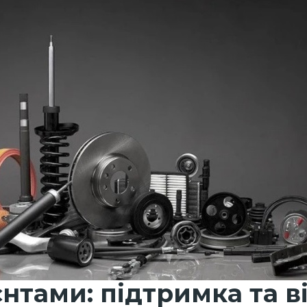
єнтами: підтримка та в