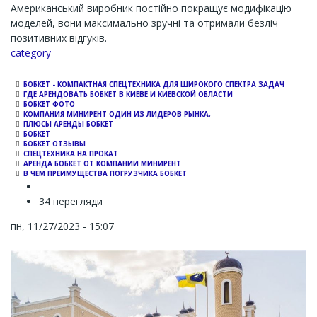
Американський виробник постійно покращує модифікацію
моделей, вони максимально зручні та отримали безліч
позитивних відгуків.
Channel
category
БОБКЕТ - КОМПАКТНАЯ СПЕЦТЕХНИКА ДЛЯ ШИРОКОГО СПЕКТРА ЗАДАЧ
ГДЕ АРЕНДОВАТЬ БОБКЕТ В КИЕВЕ И КИЕВСКОЙ ОБЛАСТИ
БОБКЕТ ФОТО
КОМПАНИЯ МИНИРЕНТ ОДИН ИЗ ЛИДЕРОВ РЫНКА,
ПЛЮСЫ АРЕНДЫ БОБКЕТ
БОБКЕТ
БОБКЕТ ОТЗЫВЫ
СПЕЦТЕХНИКА НА ПРОКАТ
АРЕНДА БОБКЕТ ОТ КОМПАНИИ МИНИРЕНТ
В ЧЕМ ПРЕИМУЩЕСТВА ПОГРУЗЧИКА БОБКЕТ
34 перегляди
пн, 11/27/2023 - 15:07