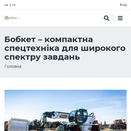
ua
|
ru
Вхід
Бобкет – компактна
спецтехніка для широкого
спектру завдань
Рядок
Головна
навіґації