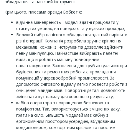
обладнання та навісний інструмент.
Крім цього, плюсами оренди Бобкет є:
відмінна маневреність - моделі здатні працювати у
стиснутих умовах, на поверхах та у вузьких проходах;
Великий вибір навісного обладнання здатний вирішити
різні операції. Компанія розробила зручне кріплення
механізмів, кожен із інструментів дозволяє здійснити
певну маніпуляцію. Найчастіше вибирають палетні
вила, що й роблять машину повноцінним
навантажувачем. Захоплення для труб актуальних при
будівельних та ремонтних роботах, прокладання
комунікацій у деревообробній промисловості. За
допомогою снігового відвалу легко провести роботи з
очищення майданчиків. Поворотні деталі дозволяють
змінювати кут нахилу для хорошого результату;
кабіна оператора з покращеною безпекою та
комфортом. Так, використовується зміцнення даху,
ґрати на скло. Більшість моделей має кабіну з
ергономічним простором усередині, вбудованим
кондиціонером, комфортним кріслом та простим