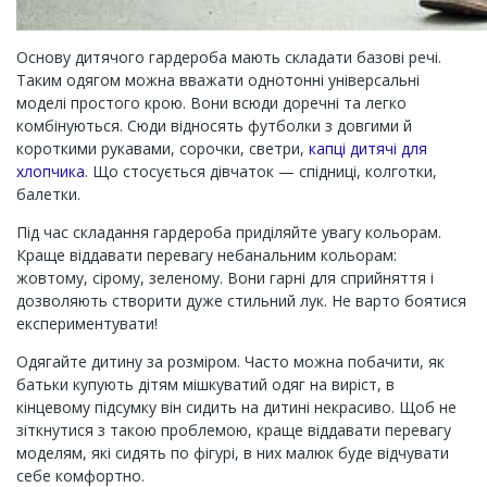
Основу дитячого гардероба мають складати базові речі.
Таким одягом можна вважати однотонні універсальні
моделі простого крою. Вони всюди доречні та легко
комбінуються. Сюди відносять футболки з довгими й
короткими рукавами, сорочки, светри,
капці дитячі для
хлопчика
. Що стосується дівчаток — спідниці, колготки,
балетки.
Під час складання гардероба приділяйте увагу кольорам.
Краще віддавати перевагу небанальним кольорам:
жовтому, сірому, зеленому. Вони гарні для сприйняття і
дозволяють створити дуже стильний лук. Не варто боятися
експериментувати!
Одягайте дитину за розміром. Часто можна побачити, як
батьки купують дітям мішкуватий одяг на виріст, в
кінцевому підсумку він сидить на дитині некрасиво. Щоб не
зіткнутися з такою проблемою, краще віддавати перевагу
моделям, які сидять по фігурі, в них малюк буде відчувати
себе комфортно.