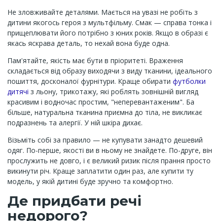
Не зловживайте деталями. Мається на увазі не робіть з
дитини якогось героя з мультфільму. Смак — справа тонка і
прищеплювати його потрібно з юних років. Якщо в образі є
якась яскрава деталь, то нехай вона буде одна.
Пам'ятайте, якість має бути в пріоритеті. Враження
складається від образу виходячи з виду тканини, ідеального
пошиття, досконалої фурнітури. Краще обирати
футболки
дитячі
з льону, трикотажу, які роблять зовнішній вигляд
красивим і водночас простим, "неперевантаженим". Ба
більше, натуральна тканина приємна до тіла, не викликає
подразнень та алергії. У ній шкіра дихає.
Візьміть собі за правило — не купувати занадто дешевий
одяг. По-перше, якості ви в ньому не знайдете. По-друге, він
прослужить не довго, і є великий ризик після прання просто
викинути річ. Краще заплатити один раз, але купити ту
модель, у якій дитині буде зручно та комфортно.
Де придбати речі
недорого?