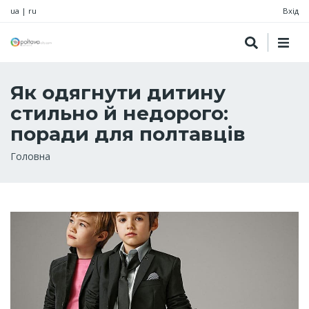
ua
|
ru
Вхід
Як одягнути дитину
стильно й недорого:
поради для полтавців
Рядок
Головна
навіґації