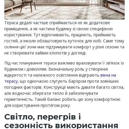
Тераса дедалі частіше сприймається не як додаткове
приміщення, а як частина будинку зі своєю специфікою
користування. Тут відпочивають, працюють, приймають
гостей, а інколи облаштовують куточок для хобі. Саме тому
скління цієї зони має підтримувати комфорт у різні сезони та
не створювати зайвих клопотів у догляді.
Під час планування тераси важливо враховувати її зв’язок із
будинком і довкіллям. Визначальну роль у створенні
відкритості та належного освітлення відіграють
вікна на
терасу
, що одночасно слугують бар’єром проти зовнішніх
погодних факторів. Конструкції мають давати багато світла,
але водночас зберігати тепло й забезпечувати
герметичність. Такий баланс робить цю зону комфортною
для користування протягом року.
Світло, перегрів і
сезонність використання