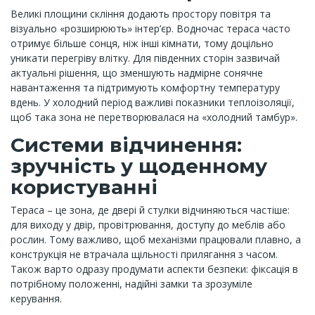
Великі площини скління додають простору повітря та
візуально «розширюють» інтер’єр. Водночас тераса часто
отримує більше сонця, ніж інші кімнати, тому доцільно
уникати перегріву влітку. Для південних сторін зазвичай
актуальні рішення, що зменшують надмірне сонячне
навантаження та підтримують комфортну температуру
вдень. У холодний період важливі показники теплоізоляції,
щоб така зона не перетворювалася на «холодний тамбур».
Системи відчинення:
зручність у щоденному
користуванні
Тераса – це зона, де двері й стулки відчиняються частіше:
для виходу у двір, провітрювання, доступу до меблів або
рослин. Тому важливо, щоб механізми працювали плавно, а
конструкція не втрачала щільності прилягання з часом.
Також варто одразу продумати аспекти безпеки: фіксація в
потрібному положенні, надійні замки та зрозуміле
керування.