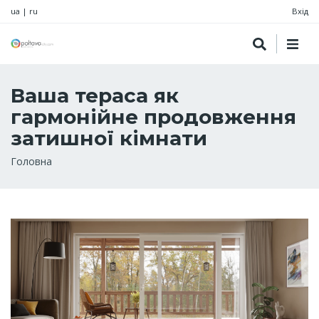
ua
|
ru
Вхід
Ваша тераса як
гармонійне продовження
затишної кімнати
Рядок
Головна
навіґації