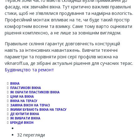
Терасні зони часто мають складніші вузли примикання до
фасаду, ніж звичайні вікна. Тут критично важливі правильні
стики, щоб не з’являлися продування та надмірна вологість.
Професійний монтаж впливає на те, чи буде такий простір
комфортним восени та взимку. Саме тому варто оцінювати
рішення комплексно, а не лише за зовнішнім виглядом.
Правильне скління гарантує довговічність конструкцій
навіть за інтенсивних навантажень. Вивчити технічні
параметри та порівняти різні серії профілів можна на
viknaroff.ua, де зібрані актуальні рішення для сучасних терас.
Channel
Будівництво та ремонт
ВІКНА
ПЛАСТИКОВІ ВІКНА
ЯК ОБРАТИ ПЛАСТИКОВІ ВІКНА
ЦІНИ НА ВІКНА
ВІКНА НА ТЕРАСУ
ЗАМІНА ВІКОН НА ТЕРАСІ
ЯКИМИ БУВАЮТЬ ВІКНА НА ТЕРАСУ
ДЕ КУПИТИ ВІКНА
ЯК ВИБРАТИ ВІКНА
БРЕНДИ ВІКОН
32 перегляди