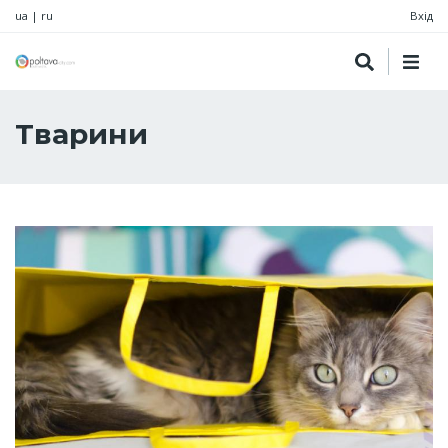
ua
|
ru
Вхід
Тварини