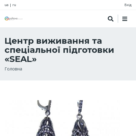
ua
|
ru
Вхід
Центр виживання та
спеціальної підготовки
«SEAL»
Рядок
Головна
навіґації