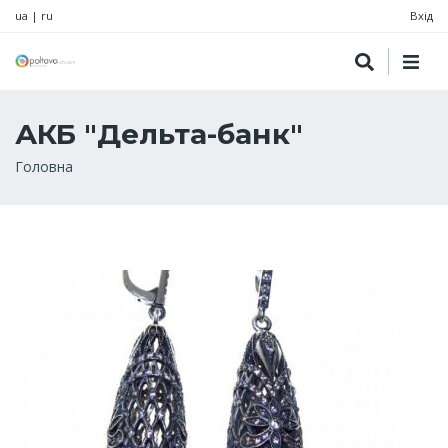
ua
|
ru
Вхід
АКБ "Дельта-банк"
Рядок
Головна
навіґації