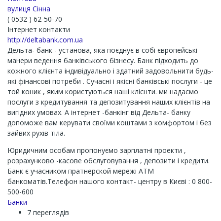
вулиця Сінна
( 0532 ) 62-50-70
Інтернет контакти
http://deltabank.com.ua
Дельта- банк - установа, яка поєднує в собі європейські
манери ведення банківського бізнесу. Банк підходить до
кожного клієнта індивідуально і здатний задовольнити будь-
які фінансові потреби . Сучасні і якісні банківські послуги - це
той коник , яким користуються наші клієнти. ми надаємо
послуги з кредитування та депозитування наших клієнтів на
вигідних умовах. А інтернет -банкінг від Дельта- банку
допоможе вам керувати своїми коштами з комфортом і без
зайвих рухів тіла.
Юридичним особам пропонуємо зарплатні проекти ,
розрахунково -касове обслуговування , депозити і кредити.
Банк є учасником пратнерской мережі АТМ
банкоматів.Телефон нашого контакт- центру в Києві : 0 800-
500-600
Банки
7 переглядів