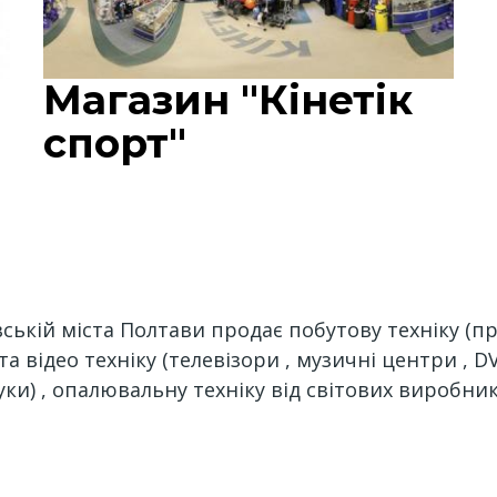
Магазин "Кінетік
спорт"
вській міста Полтави продає побутову техніку (п
 та відео техніку (телевізори , музичні центри , 
уки) , опалювальну техніку від світових виробник