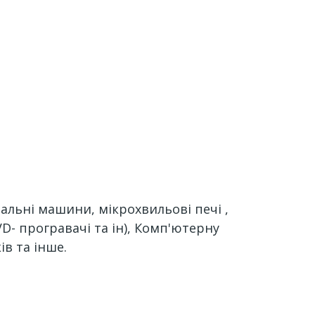
ральні машини, мікрохвильові печі ,
DVD- програвачі та ін), Комп'ютерну
ів та інше.