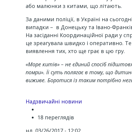
або малюнки з китами, що літають.
За даними поліції, в Україні на сьогод
випадки – в Донецьку та Івано-Франківс
На засіданні Координаційної ради у сп
це зреагувала швидко і оперативно. Т
виявлення тих, хто ще грає в цю гру.
«Море китів» – не єдиний спосіб підштовх
помри». Її суть полягає в тому, що дит
виживе. Боротися із таким потрібно нег
Надзвичайні новини
18 переглядів
нд, 03/26/2017 - 12:02