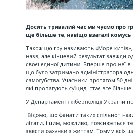
Досить тривалий час ми чуємо про гру
ще більше те, навіщо взагалі комусь 
Також цю гру називають «Море китів», 
назв, але кінцевий результат завжди о
своєї єдиної дитини. Вперше про неї в
що було затримано адміністратора одні
самогубства. Учасники протягом 50 днів
які пропагують суїцид, стає все більше
У Департаменті кіберполіції України п
Відомо, що фанати таких спільнот наз
літати, і цим, можливо, пояснюється т
звести рахунки з життям. Тому у всіх ш