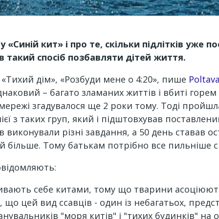
 «Синій кит» і про те, скільки підлітків уже 
в такий спосіб позбавляти дітей життя.
«Тихий дім», «Розбуди мене о 4:20», пише
Poltav
днаковий – багато зламаних життів і вбиті горем
 мережі згадувалося ще 2 роки тому. Тоді пройшл
єї з таких груп, який і підштовхував поставлен
 виконували різні завдання, а 50 день ставав ос
 й більше. Тому батькам потрібно все пильніше с
овідомляють:
ивають себе китами, тому що тварини асоціюють
е, що цей вид ссавців - один із небагатьох, пре
анувальників "моря китів" і "тихих будинків" на 