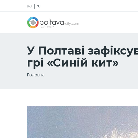
ua
|
ru
У Полтаві зафіксу
грі «Синій кит»
Рядок
Головна
навіґації