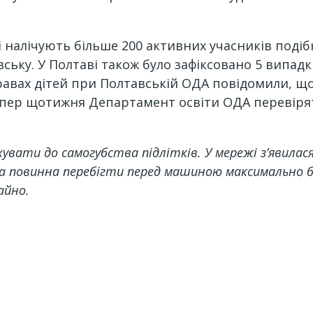
ні налічують більше 200 активних учасників подіб
ьку. У Полтаві також було зафіксовано 5 випадкі
равах дітей при Полтавській ОДА повідомили, що 
епер щотижня Департамент освіти ОДА перевірят
увати до самогубства підлітків. У мережі з’явилася 
ина повинна перебігти перед машиною максимально 
айно.