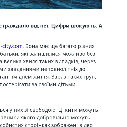
постраждало від неї. Цифри шокують. А
a-city.com
. Вона має ще багато різних
 батьки, які залишилися можливо без
а велика хвиля таких випадків, через
ими завданнями неповнолітніх до
таннім днем життя. Зараз таких груп,
постерігати за своїми дітьми.
ся у них зі свободою. Ці кити можуть
дставники якого добровільно можуть
особистих сторінках зображені відео