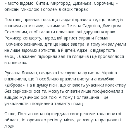
– місто відомої битви, Миргород, Диканька, Сороченці –
описані Миколою Гоголем в своїх творах.
Полтавці признаються, що глядачі вразило те, що поряд із
знаними артистами, такими як Тетяна Садохіна, Дмитром
Соколовим, свої таланти показали юні дарування краю.
Режисер концерту, народний артист України Герман
Юрченко зазначив, діти це наше завтра, а тому ми залучали
не лише відомих артистів, а й дітей. Адже їх відвертість,
емоції, бажання підкорила зал та глядачів і це проявлялося
в оплесках.
Руслана Лоцман, глядачка і заслужена артистка Україна
відзначила, що її особливо вразили виступи ансамблю
«Діброва». На її думку пісні, що співають учасники колективу
без серйозної освіти, можуть співати лише професіонали з
вищою музичною освітою. А тому Полтавщина – це
унікальність і поєднання таланту і праці.
Отже, Полтавщина підтвердила своє реноме талановитої
області, історичного регіону, місця, де живуть працьовиті
люди.