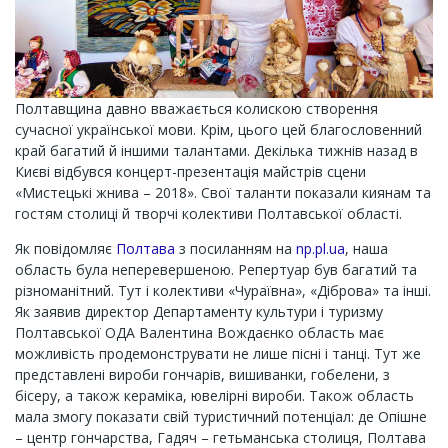
Полтавщина давно вважається колискою створення
сучасної української мови. Крім, цього цей благословенний
край багатий й іншими талантами. Декілька тижнів назад в
Києві відбувся концерт-презентація майстрів сцени
«Мистецькі жнива – 2018». Свої таланти показали киянам та
гостям столиці й творчі колективи Полтавської області.
Як повідомляє
Полтава
з посиланням на
np.pl.ua
, наша
область була неперевершеною. Репертуар був багатий та
різноманітний. Тут і колективи «Чураївна», «Діброва» та інші.
Як заявив директор Департаменту культури і туризму
Полтавської ОДА Валентина Вождаєнко область має
можливість продемонструвати не лише пісні і танці. Тут же
представлені вироби гончарів, вишиванки, гобелени, з
бісеру, а також кераміка, ювелірні вироби. Також область
мала змогу показати свій туристичний потенціал: де Опішне
– центр гончарства, Гадяч – гетьманська столиця, Полтава