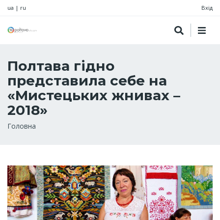
ua
|
ru
Вхід
Полтава гідно
представила себе на
«Мистецьких жнивах –
2018»
Рядок
Головна
навіґації