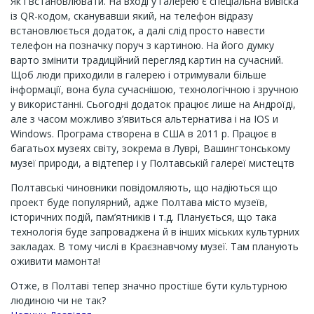
Як і встановлювати. На вході у галерею є спеціальна вивіска
із QR-кодом, сканувавши який, на телефон відразу
встановлюється додаток, а далі слід просто навести
телефон на позначку поруч з картиною. На його думку
варто змінити традиційний перегляд картин на сучасний.
Щоб люди приходили в галерею і отримували більше
інформації, вона була сучаснішою, технологічною і зручною
у використанні. Сьогодні додаток працює лише на Андроїді,
але з часом можливо з’явиться альтернатива і на IOS и
Windows. Програма створена в США в 2011 р. Працює в
багатьох музеях світу, зокрема в Луврі, Вашингтонському
музеї природи, а відтепер і у Полтавській галереї мистецтв
Полтавські чиновники повідомляють, що надіються що
проект буде популярний, адже Полтава місто музеїв,
історичних подій, пам’ятників і т.д. Планується, що така
технологія буде запроваджена й в інших міських культурних
закладах. В тому числі в Краєзнавчому музеї. Там планують
оживити мамонта!
Отже, в Полтаві тепер значно простіше бути культурною
людиною чи не так?