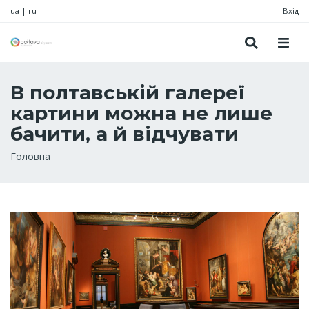
ua
|
ru
Вхід
В полтавській галереї
картини можна не лише
бачити, а й відчувати
Рядок
Головна
навіґації