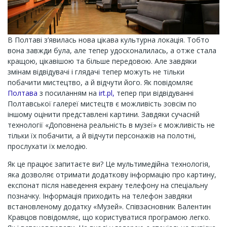
В Полтаві з’явилась нова цікава культурна локація. Тобто
вона завжди була, але тепер удосконалилась, а отже стала
кращою, цікавішою та більше передовою. Але завдяки
змінам відвідувачі і глядачі тепер можуть не тільки
побачити мистецтво, а й відчути його. Як повідомляє
Полтава
з посиланням на
irt.pl,
тепер при відвідуванні
Полтавської галереї мистецтв є можливість зовсім по
іншому оцінити представлені картини. Завдяки сучасній
технології «Доповнена реальність в музеї» є можливість не
тільки їх побачити, а й відчути персонажів на полотні,
прослухати їх мелодію.
Як це працює запитаєте ви? Це мультимедійна технологія,
яка дозволяє отримати додаткову інформацію про картину,
експонат після наведення екрану телефону на спеціальну
позначку. Інформація приходить на телефон завдяки
встановленому додатку «Музей». Співзасновник Валентин
Кравцов повідомляє, що користуватися програмою легко.