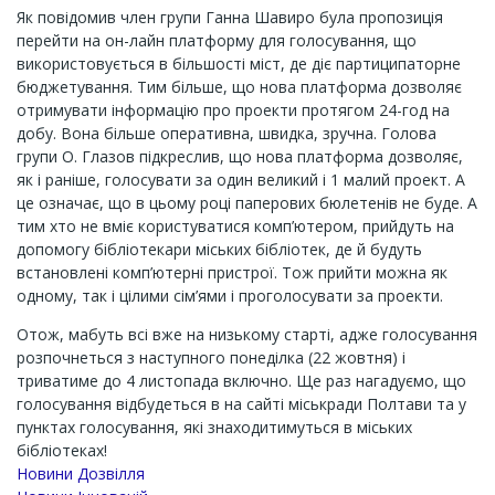
Як повідомив член групи Ганна Шавиро була пропозиція
перейти на он-лайн платформу для голосування, що
використовується в більшості міст, де діє партиципаторне
бюджетування. Тим більше, що нова платформа дозволяє
отримувати інформацію про проекти протягом 24-год на
добу. Вона більше оперативна, швидка, зручна. Голова
групи О. Глазов підкреслив, що нова платформа дозволяє,
як і раніше, голосувати за один великий і 1 малий проект. А
це означає, що в цьому році паперових бюлетенів не буде. А
тим хто не вміє користуватися комп’ютером, прийдуть на
допомогу бібліотекари міських бібліотек, де й будуть
встановлені комп’ютерні пристрої. Тож прийти можна як
одному, так і цілими сім’ями і проголосувати за проекти.
Отож, мабуть всі вже на низькому старті, адже голосування
розпочнеться з наступного понеділка (22 жовтня) і
триватиме до 4 листопада включно. Ще раз нагадуємо, що
голосування відбудеться в на сайті міськради Полтави та у
пунктах голосування, які знаходитимуться в міських
бібліотеках!
Новини Дозвілля