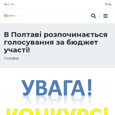
ua
|
ru
Вхід
В Полтаві розпочинається
голосування за бюджет
участі!
Рядок
Головна
навіґації