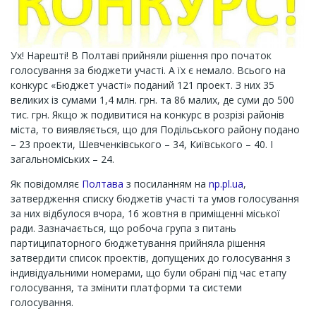
Ух! Нарешті! В Полтаві прийняли рішення про початок
голосування за бюджети участі. А їх є немало. Всього на
конкурс «Бюджет участі» поданий 121 проект. З них 35
великих із сумами 1,4 млн. грн. та 86 малих, де суми до 500
тис. грн. Якщо ж подивитися на конкурс в розрізі районів
міста, то виявляється, що для Подільського району подано
– 23 проекти, Шевченківського – 34, Київського – 40. І
загальноміських – 24.
Як повідомляє
Полтава
з посиланням на
np.pl.ua
,
затвердження списку бюджетів участі та умов голосування
за них відбулося вчора, 16 жовтня в приміщенні міської
ради. Зазначається, що робоча група з питань
партиципаторного бюджетування прийняла рішення
затвердити список проектів, допущених до голосування з
індивідуальними номерами, що були обрані під час етапу
голосування, та змінити платформи та системи
голосування.