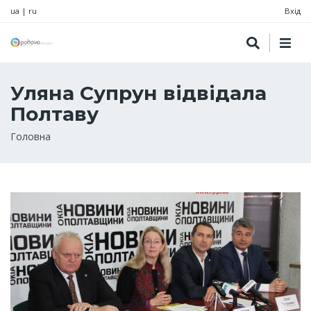
ua
|
ru
Вхід
Уляна Супрун відвідала
Полтаву
Рядок
Головна
навіґації