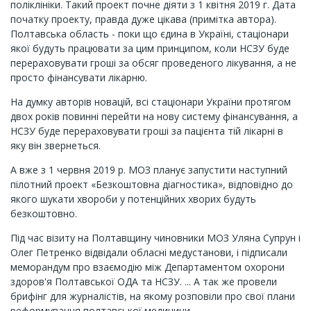
поліклініки. Такий проект почне діяти з 1 квітня 2019 г. Дата
початку проекту, правда дуже цікава (примітка автора).
Полтавська область - поки що єдина в Україні, стаціонари
якої будуть працювати за цим принципом, коли НСЗУ буде
перераховувати гроші за обсяг проведеного лікування, а не
просто фінансувати лікарню.
На думку авторів новацій, всі стаціонари України протягом
двох років повинні перейти на нову систему фінансування, а
НСЗУ буде перераховувати гроші за пацієнта тій лікарні в
яку він звернеться.
А вже з 1 червня 2019 р. МОЗ планує запустити наступний
пілотний проект «Безкоштовна діагностика», відповідно до
якого шукати хвороби у потенційних хворих будуть
безкоштовно.
Під час візиту на Полтавщину чиновники МОЗ Уляна Супрун і
Олег Петренко відвідали обласні медустанови, і підписали
меморандум про взаємодію між Департаментом охорони
здоров'я Полтавської ОДА та НСЗУ. ... А так же провели
брифінг для журналістів, на якому розповіли про свої плани
реформування полтавської медицини.