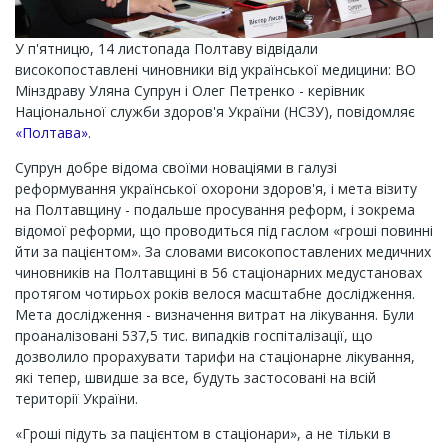
У п'ятницю, 14 листопада Полтаву відвідали
високопоставлені чиновники від української медицини: ВО
Мінздраву Уляна Супрун і Олег Петренко - керівник
Національної служби здоров'я України (НСЗУ), повідомляє
«Полтава»
.
Супрун добре відома своїми новаціями в галузі
реформування української охорони здоров'я, і ​​мета візиту
на Полтавщину - подальше просування реформ, і зокрема
відомої реформи, що проводиться під гаслом «гроші повинні
йти за пацієнтом». За словами високопоставлених медичних
чиновників на Полтавщині в 56 стаціонарних медустановах
протягом чотирьох років велося масштабне дослідження.
Мета дослідження - визначення витрат на лікування. Були
проаналізовані 537,5 тис. випадків госпіталізації, що
дозволило прорахувати тарифи на стаціонарне лікування,
які тепер, швидше за все, будуть застосовані на всій
території України.
«Гроші підуть за пацієнтом в стаціонари», а не тільки в