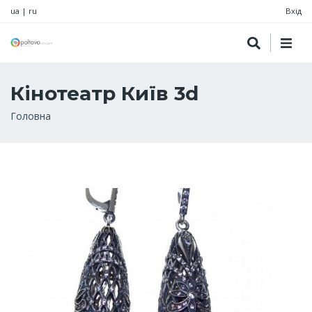
ua
|
ru
Вхід
Кінотеатр Київ 3d
Рядок
Головна
навіґації