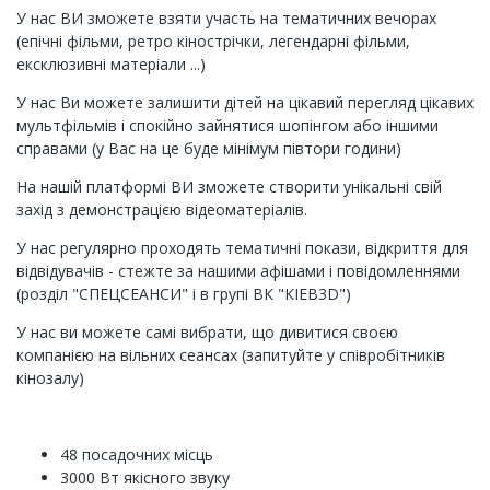
У нас ВИ зможете взяти участь на тематичних вечорах
(епічні фільми, ретро кінострічки, легендарні фільми,
ексклюзивні матеріали ...)
У нас Ви можете залишити дітей на цікавий перегляд цікавих
мультфільмів і спокійно зайнятися шопінгом або іншими
справами (у Вас на це буде мінімум півтори години)
На нашій платформі ВИ зможете створити унікальні свій
захід з демонстрацією відеоматеріалів.
У нас регулярно проходять тематичні покази, відкриття для
відвідувачів - стежте за нашими афішами і повідомленнями
(розділ "СПЕЦСЕАНСИ" і в групі ВК "КІЕВ3D")
У нас ви можете самі вибрати, що дивитися своєю
компанією на вільних сеансах (запитуйте у співробітників
кінозалу)
48 посадочних місць
3000 Вт якісного звуку