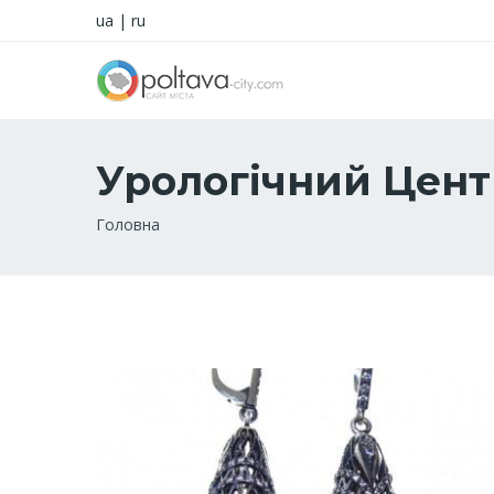
ua
|
ru
Урологічний Цент
Рядок
Головна
навіґації