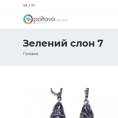
ua
|
ru
Зелений слон 7
Рядок
Головна
навіґації