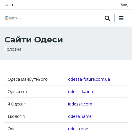
ua
|
ru
Вхід
Сайти Одеси
Рядок
Головна
навіґації
Одеса майбутнього
odessa-future.com.ua
Одеситка
odessitka.info
Я Одесит
iodessit.com
Екологія
odesa.name
One
odesa.one