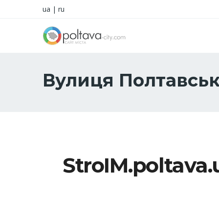
ua
|
ru
Вулиця Полтавсь
StroIM.poltava