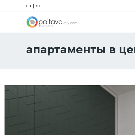
ua
|
ru
апартаменты в ц