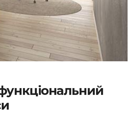
іфункціональний
си