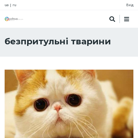
ua
|
ru
Вхід
безпритульні тварини