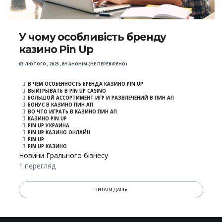
У чому особливість бренду
казино Pin Up
03 ЛЮТОГО , 2023
,
BY
АНОНІМ (НЕ ПЕРЕВІРЕНО)
В ЧЕМ ОСОБЕННОСТЬ БРЕНДА КАЗИНО PIN UP
ВЫИГРЫВАТЬ В PIN UP CASINO
БОЛЬШОЙ АССОРТИМЕНТ ИГР И РАЗВЛЕЧЕНИЙ В ПИН АП
БОНУС В КАЗИНО ПИН АП
ВО ЧТО ИГРАТЬ В КАЗИНО ПИН АП
КАЗИНО PIN UP
PIN UP УКРАИНА
PIN UP КАЗИНО ОНЛАЙН
PIN UP
PIN UP КАЗИНО
Новини Грального бізнесу
1 перегляд
ЧИТАТИ ДАЛІ