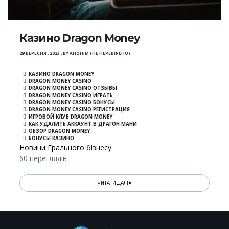
Казино Dragon Money
29 ВЕРЕСНЯ , 2023
,
BY
АНОНІМ (НЕ ПЕРЕВІРЕНО)
КАЗИНО DRAGON MONEY
DRAGON MONEY CASINO
DRAGON MONEY CASINO ОТЗЫВЫ
DRAGON MONEY CASINO ИГРАТЬ
DRAGON MONEY CASINO БОНУСЫ
DRAGON MONEY CASINO РЕГИСТРАЦИЯ
ИГРОВОЙ КЛУБ DRAGON MONEY
КАК УДАЛИТЬ АККАУНТ В ДРАГОН МАНИ
ОБЗОР DRAGON MONEY
БОНУСЫ КАЗИНО
Новини Грального бізнесу
60 переглядів
ЧИТАТИ ДАЛІ