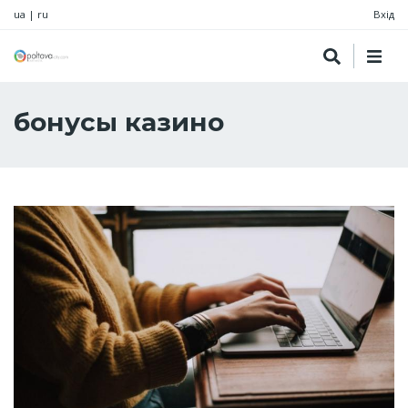
ua
|
ru
Вхід
бонусы казино