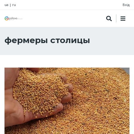
ua
|
ru
Вхід
фермеры столицы