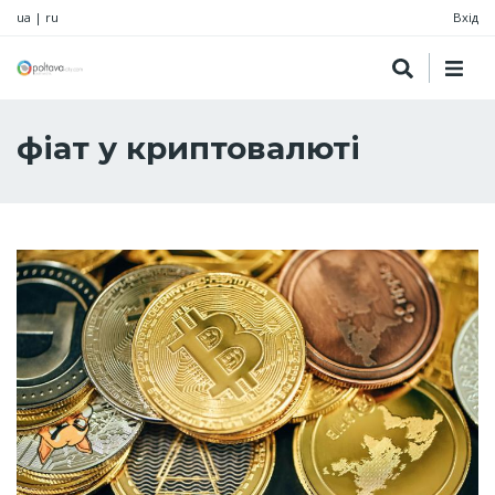
ua
|
ru
Вхід
фіат у криптовалюті