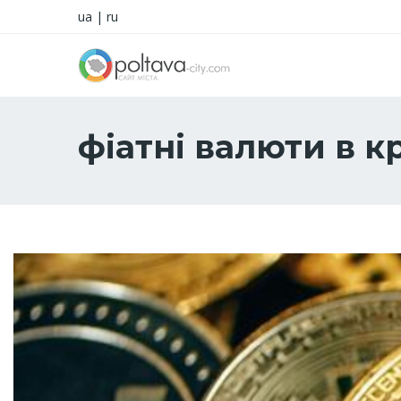
ua
|
ru
фіатні валюти в к