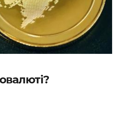
товалюті?