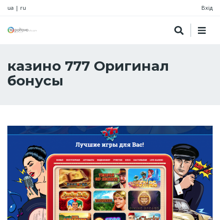
ua
|
ru
Вхід
казино 777 Оригинал
бонусы