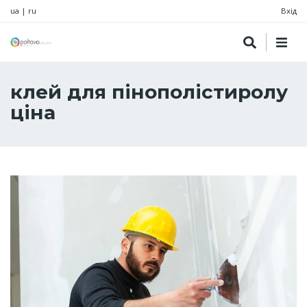
ua
|
ru
Вхід
клей для пінополістиролу
ціна