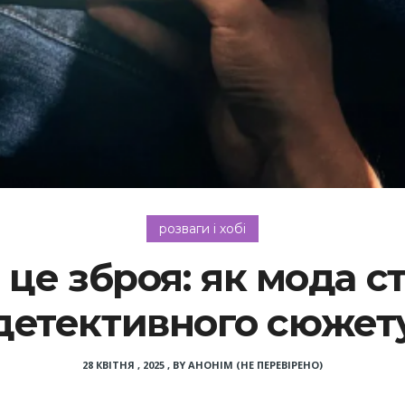
розваги і хобі
 це зброя: як мода 
детективного сюжет
28 КВІТНЯ , 2025
,
BY
АНОНІМ (НЕ ПЕРЕВІРЕНО)