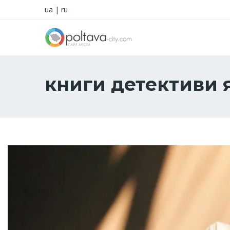
ua
|
ru
книги детективи 