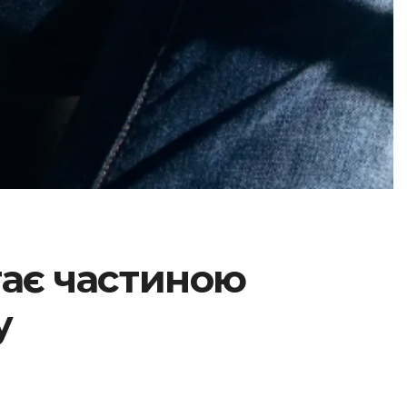
стає частиною
у