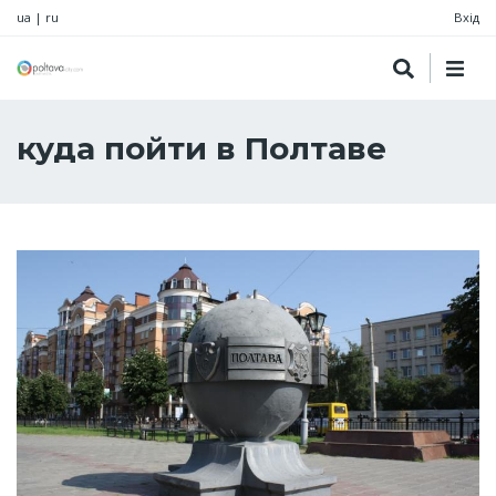
ua
|
ru
Вхід
куда пойти в Полтаве