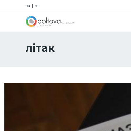
ua
|
ru
літак