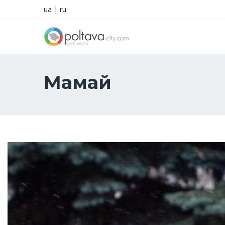
ua
|
ru
Мамай