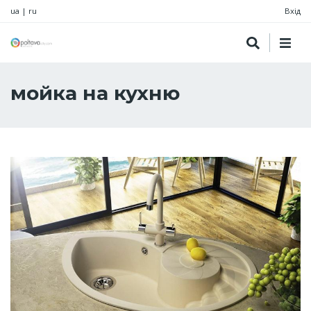
ua
|
ru
Вхід
мойка на кухню