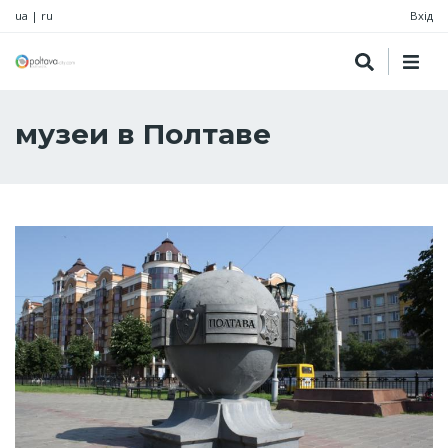
ua
|
ru
Вхід
музеи в Полтаве